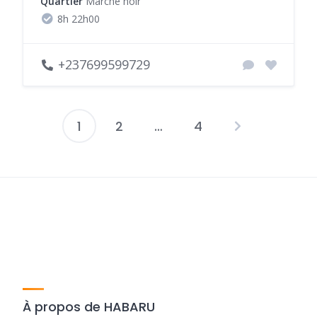
Quartier
Marché noir
8h 22h00
+237699599729
1
2
…
4
Pagination
des
publications
À propos de HABARU